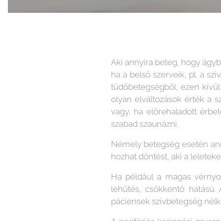
Aki annyira beteg, hogy ágyb
ha a belső szerveik, pl. a s
tüdőbetegségből, ezen kívü
olyan elváltozások érték a
vagy, ha előrehaladott érb
szabad szaunázni.
Némely betegség esetén ann
hozhat döntést, aki a leleteket 
Ha például a magas vérnyom
lehűtés, csökkentő hatású. 
páciensek szívbetegség nélkül