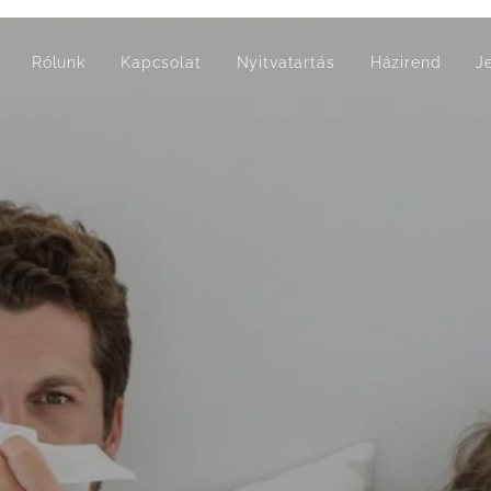
Rólunk
Kapcsolat
Nyitvatartás
Házirend
J