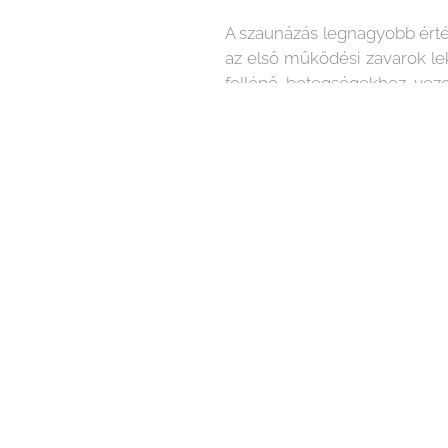
A szaunázás legnagyobb érté
az első működési zavarok l
fellépő betegségekhez veze
kérdést, és ezzel utalunk i
Ezek azok a szempontok, am
kihasználnia a szaunázás egé
Napjainkban sokat beszé
élményszférájának, valamint a
hatású szaunázás, mint élmé
és megelőzés.
Fényes Szauna