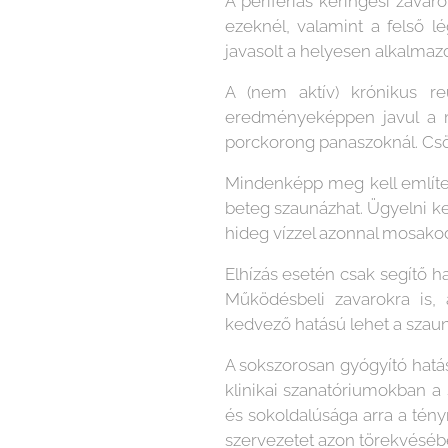
A perifériás keringési zavar
ezeknél, valamint a felső 
javasolt a helyesen alkalmaz
A (nem aktív) krónikus r
eredményeképpen javul a 
porckorong panaszoknál. Csökk
Mindenképp meg kell említen
beteg szaunázhat. Ügyelni kel
hideg vízzel azonnal mosako
Elhízás esetén csak segítő ha
Működésbeli zavarokra is, 
kedvező hatású lehet a szauná
A sokszorosan gyógyító hatá
klinikai szanatóriumokban a 
és sokoldalúsága arra a tén
szervezetet azon törekvéséb