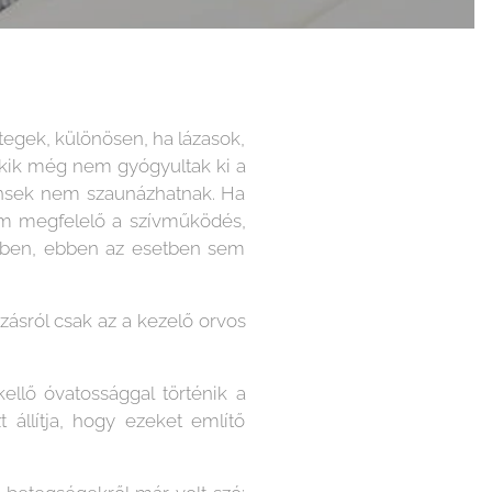
tegek, különösen, ha lázasok,
 akik még nem gyógyultak ki a
ensek nem szaunázhatnak. Ha
em megfelelő a szívműködés,
ívben, ebben az esetben sem
sról csak az a kezelő orvos
llő óvatossággal történik a
 állítja, hogy ezeket említő