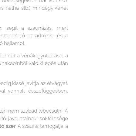
s betegségekről már volt szó;
s nátha stb.) mindegyikénél
, segít a szaunázás, mert
ondható az artrózis- és a
ó hajlamot.
elmúlt a vénák gyulladása, a
aunakabinból való kilépés után
dig kissé javítja az étvágyat.
ával vannak összefüggésben,
tén nem szabad lebecsülni. A
tó javallatainak" sokfélesége
tó szer
. A szauna támogatja a