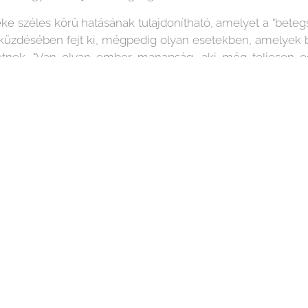
ke széles körű hatásának tulajdonítható, amelyet a "beteg
eküzdésében fejt ki, mégpedig olyan esetekben, amelyek 
tnek. "Van olyan ember manapság, aki még teljesen eg
s az egészségnek az életkörülmények és a szokások miatt 
elyek következtében nő a szaunázás iránti igény, és 
szségvédő hatásait.
lnek a betegségek pszichoszomatikus szemléletmód
 testi egészség, ill. a betegségek összefüggéseiről. A pszi
ny, ilyen összefüggésben kedvezően hat. Ezért a szaunázá