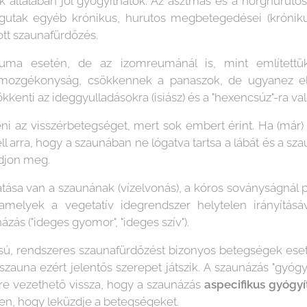
ok általában jól gyógyíthatók. Az asztmás és a hörghuruto
légutak egyéb krónikus, hurutos megbetegedései (króniku
ott szaunafürdőzés.
euma esetén, de az izomreumánál is, mint említettük
mozgékonyság, csökkennek a panaszok, de ugyanez elm
enti az ideggyulladásokra (isiász) és a "hexencsúz"-ra val
i az visszérbetegséget, mert sok embert érint. Ha (már) 
l arra, hogy a szaunában ne lógatva tartsa a lábát és a sz
djon meg.
tása van a szaunának (vízelvonás), a kóros soványságnál pe
amelyek a vegetatív idegrendszer helytelen irányítás
zás ("ideges gyomor", "ideges szív").
sú, rendszeres szaunafürdőzést bizonyos betegségek ese
szauna ezért jelentős szerepet játszik. A szaunázás "gyógyí
yre vezethető vissza, hogy a szaunázás
aspecifikus gyógyí
en, hogy leküzdje a betegségeket.