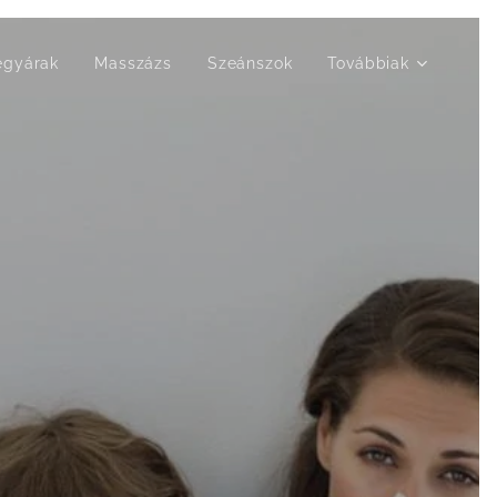
egyárak
Masszázs
Szeánszok
Továbbiak