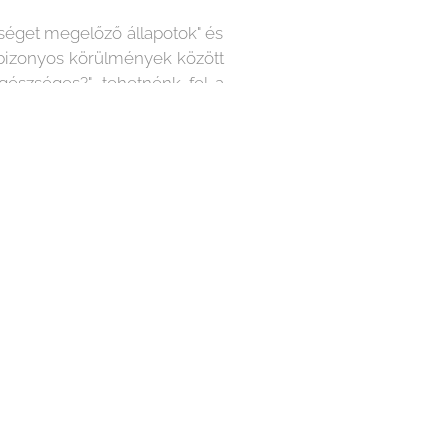
séget megelőző állapotok" és
bizonyos körülmények között
észséges?", tehetnénk fel a
kialakult fenyegetettségére.
egyre több embernek kellene
járól, az ember lelki és
chikailag pihentető, áthangoló
s különösen korszerű terápia
Az oldalt a
Webnode
működteti