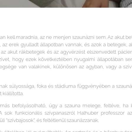
an kell maradnia, az ne menjen szaunázni sem. Az akut be
zív, az erek gyulladt állapotban vannak, és azok a betegek,
l az akut rákbetegek és az agyvérzést elszenvedett páci
 szívet, hogy ezek következtében nyugalmi állapotában s
etegsége van valakinek, különösen az agyban, vagy a sz
ak súlyossága, foka és stádiuma függvényében a szaunázá
kiállította.
ás befolyásolható, úgy a szauna melege, feltéve, ha ke
A sok funkcionális szívpanaszról Halhuber professzor azt
i "szívbajosok", és feltétlenül szaunázzanak.