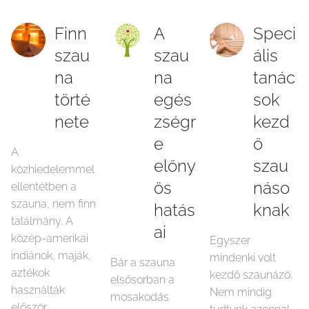
Finn
A
Speci
szau
szau
ális
na
na
tanác
törté
egés
sok
nete
zségr
kezd
e
ő
A
előny
szau
közhiedelemmel
ös
náso
ellentétben a
szauna, nem finn
hatás
knak
találmány. A
ai
közép-amerikai
Egyszer
indiánok, maják,
mindenki volt
Bár a szauna
aztékok
kezdő szaunázó.
elsősorban a
használták
Nem mindig
mosakodás
először.